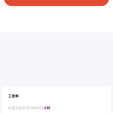
工资率
年度
月份
半月刊
每周
日
小时