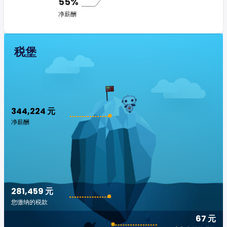
55%
净薪酬
税堡
344,224 元
净薪酬
281,459 元
您缴纳的税款
67 元