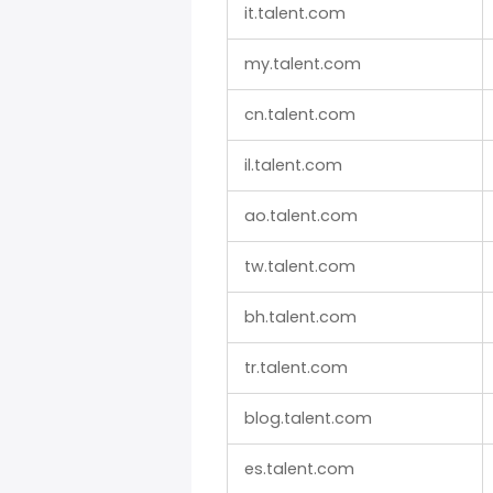
必
it.talent.com
要
的
my.talent.com
Cookie,
功
cn.talent.com
能
il.talent.com
Cookie
ao.talent.com
tw.talent.com
bh.talent.com
tr.talent.com
blog.talent.com
es.talent.com